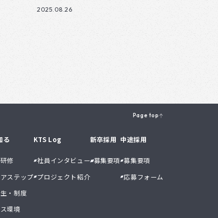
2025.08.26
Page top
知る
KTS Log
新卒採用
中途採用
・研修
社員インタビュー
募集要項
募集要項
リアステップ
プロジェクト紹介
応募フォーム
厚生・制度
ィス環境