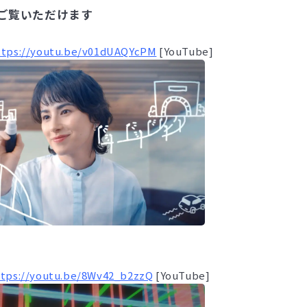
ご覧いただけます
ttps://youtu.be/v01dUAQYcPM
[YouTube]
ttps://youtu.be/8Wv42_b2zzQ
[YouTube]