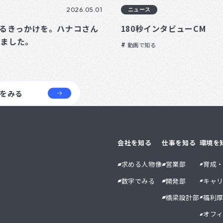
2026.05.01
ニュース
知るきっかけを。ハナコさん
180秒インタビューCM
めました。
動画で知る
をみる
会社を知る
仕事を知る
環境を
求める人物像
営業部
育成
数字でみる
開発部
キャ
橋梁設計部
福利
オフ